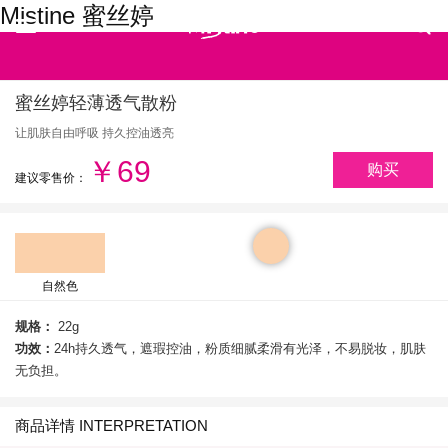
Mistine 蜜丝婷
蜜丝婷轻薄透气散粉
让肌肤自由呼吸 持久控油透亮
￥69
购买
建议零售价：
自然色
规格：
22g
功效：
24h持久透气，遮瑕控油，粉质细腻柔滑有光泽，不易脱妆，肌肤
无负担。
商品详情 INTERPRETATION