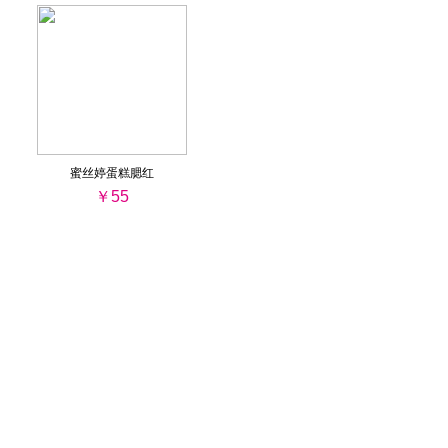
蜜丝婷蛋糕腮红
￥55