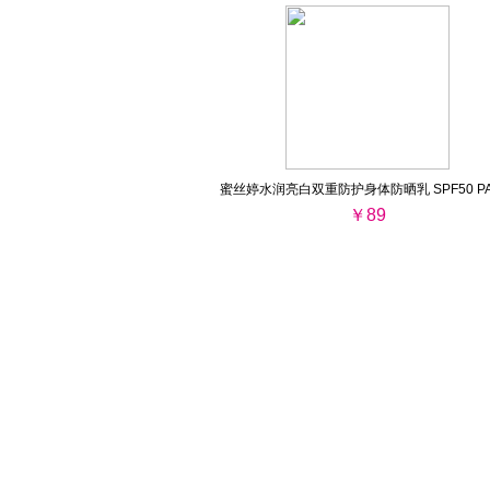
蜜丝婷水润亮白双重防护身体防晒乳 SPF50 PA
￥89